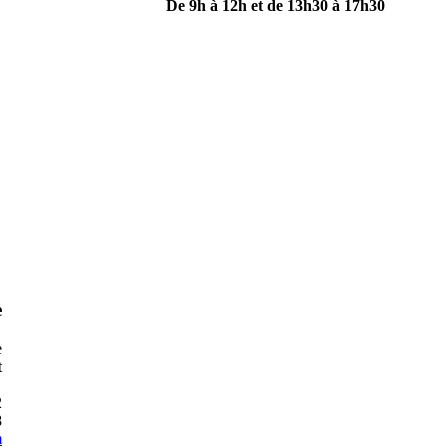
De 9h à 12h et de 13h30 à 17h30
e
e
t
2
8
m