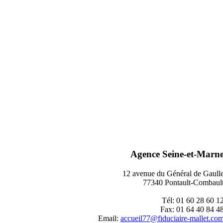
Agence Seine-et-Marn
12 avenue du Général de Gaull
77340 Pontault-Combaul
Tél: 01 60 28 60 1
Fax: 01 64 40 84 4
Email:
accueil77@fiduciaire-mallet.co